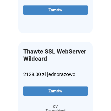
Zamów
Thawte SSL WebServer
Wildcard
2128.00 zł jednorazowo
Zamów
OV
Typ walidacji